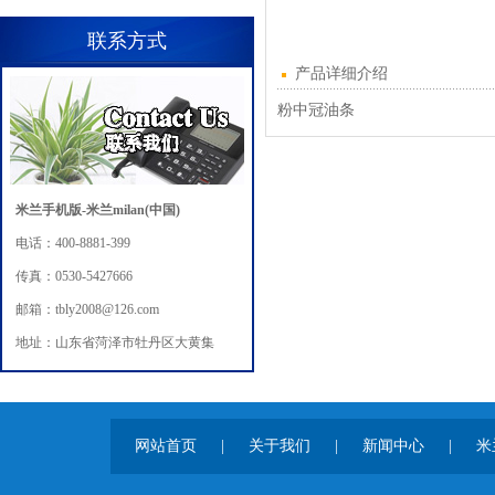
联系方式
产品详细介绍
粉中冠油条
米兰手机版-米兰milan(中国)
电话：400-8881-399
传真：0530-5427666
邮箱：tbly2008@126.com
地址：山东省菏泽市牡丹区大黄集
网站首页
|
关于我们
|
新闻中心
|
米