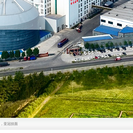
面，亚冠挂面