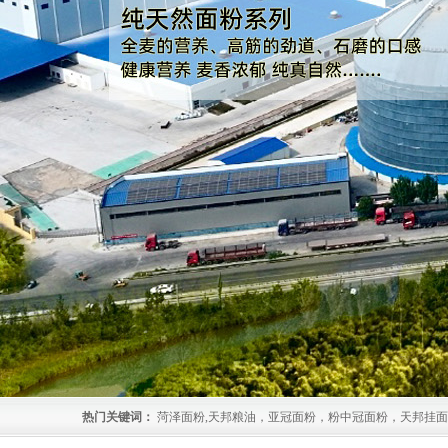
热门关键词：
菏泽面粉,天邦粮油，亚冠面粉，粉中冠面粉，天邦挂