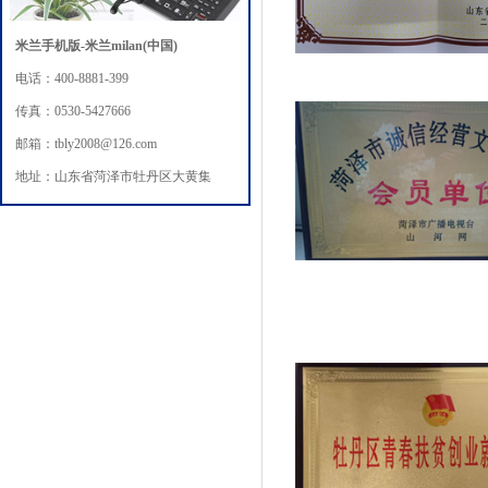
米兰手机版-米兰milan(中国)
电话：400-8881-399
传真：0530-5427666
邮箱：tbly2008@126.com
地址：山东省菏泽市牡丹区大黄集