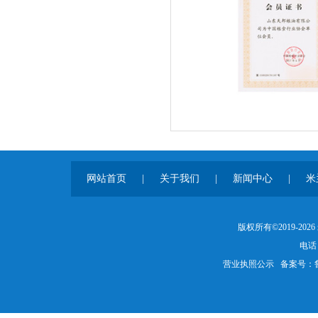
网站首页
|
关于我们
|
新闻中心
|
米
版权所有©2019-20
电话：
营业执照公示
备案号：鲁IC