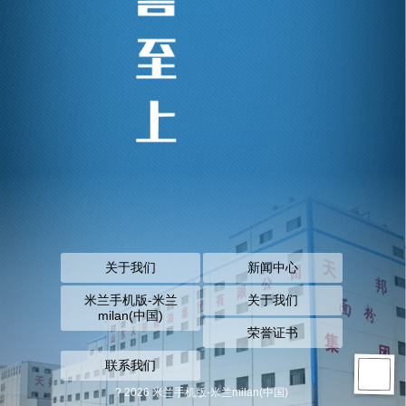
关于我们
新闻中心
米兰手机版-米兰
关于我们
milan(中国)
荣誉证书
联系我们
? 2026 米兰手机版-米兰milan(中国)