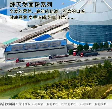
热门关键词：
菏泽面粉,天邦粮油，亚冠面粉，粉中冠面粉，天邦挂面，亚冠挂面