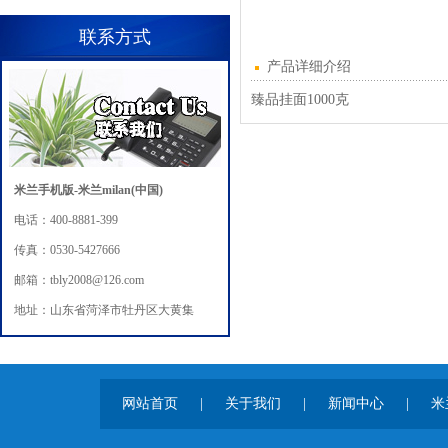
联系方式
产品详细介绍
臻品挂面1000克
米兰手机版-米兰milan(中国)
电话：400-8881-399
传真：0530-5427666
邮箱：tbly2008@126.com
地址：山东省菏泽市牡丹区大黄集
网站首页
|
关于我们
|
新闻中心
|
米