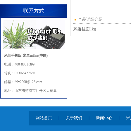
联系方式
产品详细介绍
鸡蛋挂面1kg
米兰手机版-米兰milan(中国)
电话：400-8881-399
传真：0530-5427666
邮箱：tbly2008@126.com
地址：山东省菏泽市牡丹区大黄集
网站首页
|
关于我们
|
新闻中心
|
米