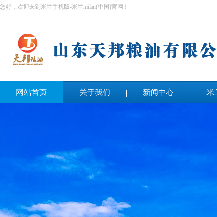
您好，欢迎来到米兰手机版-米兰milan(中国)官网！
网站首页
关于我们
新闻中心
米
联系我们