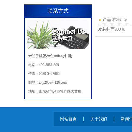
联系方式
产品详细介绍
麦芯挂面900克
米兰手机版-米兰milan(中国)
电话：400-8881-399
传真：0530-5427666
邮箱：tbly2008@126.com
地址：山东省菏泽市牡丹区大黄集
网站首页
|
关于我们
|
新闻