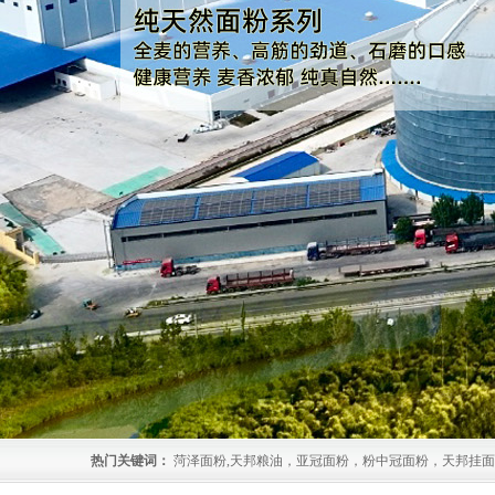
热门关键词：
菏泽面粉,天邦粮油，亚冠面粉，粉中冠面粉，天邦挂