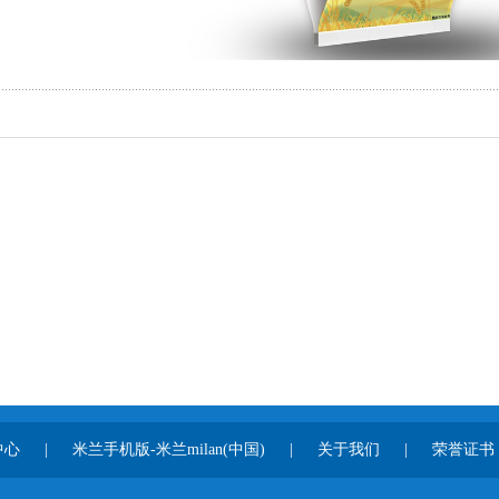
中心
|
米兰手机版-米兰milan(中国)
|
关于我们
|
荣誉证书